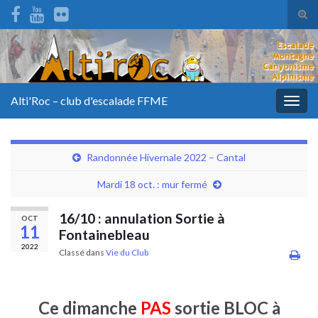
Tog
sear
for
Alti'Roc – club d'escalade FFME
Togg
navig
Randonnée Hivernale 2022 – Cantal
Mardi 18 oct. : mur fermé
16/10 : annulation Sortie à
OCT
11
Fontainebleau
2022
Classé dans
Vie du Club
Ce dimanche
PAS
sortie BLOC à