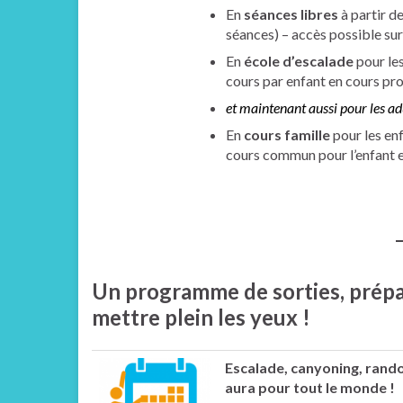
En
séances libres
à partir d
séances) – accès possible su
En
école d’escalade
pour les
cours par enfant en cours pr
et maintenant aussi pour les ad
En
cours famille
pour les en
cours commun pour l’enfant et
Un programme de sorties, prépa
mettre plein les yeux !
Escalade, canyoning, rando
aura pour tout le monde !