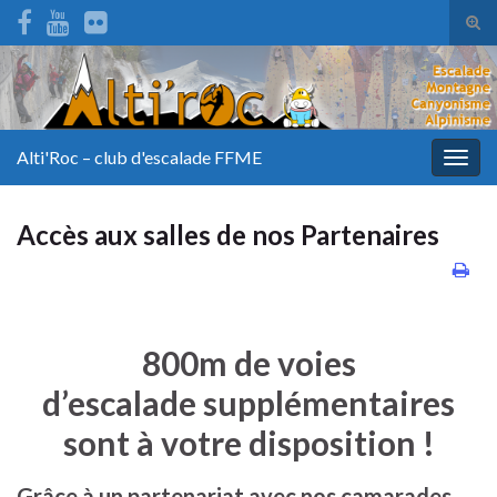
Tog
sear
for
Alti'Roc – club d'escalade FFME
Togg
navig
Accès aux salles de nos Partenaires
800m de voies
d’escalade supplémentaires
sont à votre disposition !
Grâce à un partenariat avec nos camarades