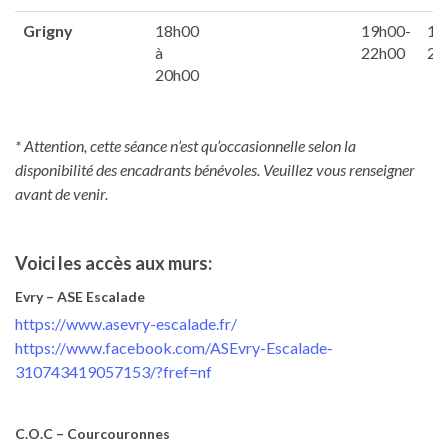
Grigny
18h00
19h00-
18
à
22h00
20
20h00
* Attention, cette séance n’est qu’occasionnelle selon la
disponibilité des encadrants bénévoles. Veuillez vous renseigner
avant de venir.
Voici les accès aux murs:
Evry – ASE Escalade
https://www.asevry-escalade.fr/
https://www.facebook.com/ASEvry-Escalade-
310743419057153/?fref=nf
C.O.C – Courcouronnes