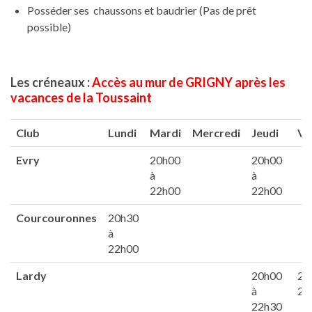
Posséder ses chaussons et baudrier (Pas de prêt
possible)
Les créneaux :
Accès au mur de GRIGNY après les
vacances de la Toussaint
Club
Lundi
Mardi
Mercredi
Jeudi
Ve
Evry
20h00
20h00
à
à
22h00
22h00
Courcouronnes
20h30
à
22h00
Lardy
20h00
20
à
22
22h30