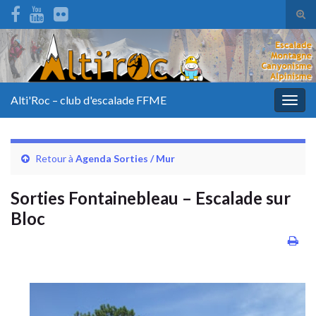
Tog
sear
for
Alti'Roc – club d'escalade FFME
Togg
navig
Retour à
Agenda Sorties / Mur
Sorties Fontainebleau – Escalade sur
Bloc