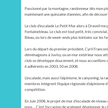
Passionné par la montagne, randonneur dès mon plus j
maintenant une quinzaine d’années, afin de découv
Le club d’escalade Le Petit Mur alors à Draveil me 
Fontainebleau. Le club est tout petit, très convivial
Bleau, ou lors de week-ends plus lointains sur les 
Lors du départ du premier président, Cyril Franconi
déménageons à Juvisy, ou un mur extérieur nous att
club se développe doucement, et nous accueillons de
6 adhérents en 2003, 50 en 2008.
L’escalade, mais aussi l’alpinisme, le canyoning, la 
membres intègrent l’équipe régionale d’alpinisme d’I
compétition.
En Juin 2008, le projet de mur d’escalade de nivea
nous… C’est l’occasion de vraiment développer le c