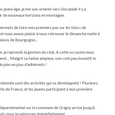
eune âge, je me suis orienté vers l’escalade il y a
rir de nouveaux horizons en montagne.
permets de faire mes premiers pas sur les blocs de
, et nous avons plaisir à nous retrouver le dimanche matin à
falaises de Bourgogne…
e, je reprends la gestion du club. A cette occasion nous
end… Malgré sa faible ampleur, son coté peu évolutif, le
 plus en plus d’adhérents !
randonnée sont des activités qui se développent ! Plusieurs
le de France, et les jeunes participent à leur première
u départemental sur la commune de Grigny arrive jusqu’à
lub, nous la saisissons immédiatement.