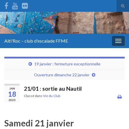
Tog
sear
for
Alti'Roc – club d'escalade FFME
Togg
navig
19 janvier : fermeture exceptionnelle
Ouverture dimanche 22 janvier
21/01 : sortie au Nautil
JAN
18
Classé dans
Vie du Club
2023
Samedi 21 janvier