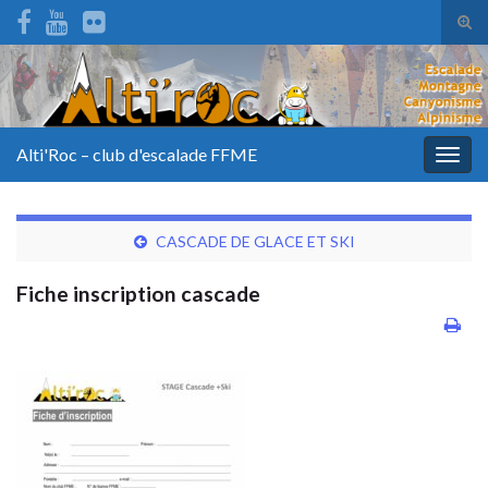
Tog
sear
for
Alti'Roc – club d'escalade FFME
Togg
navig
CASCADE DE GLACE ET SKI
Fiche inscription cascade