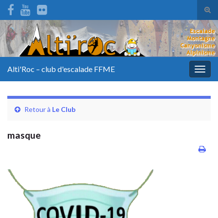
Tog
sear
for
Alti'Roc – club d'escalade FFME
Togg
navig
Retour à
Le Club
masque