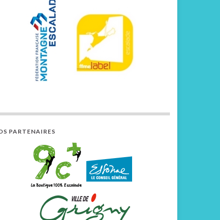
OS PARTENAIRES