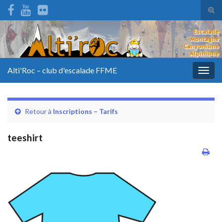
Tog
sear
for
Alti'Roc – club d'escalade FFME
Togg
navig
Retour à
Inscriptions – Tarifs
teeshirt