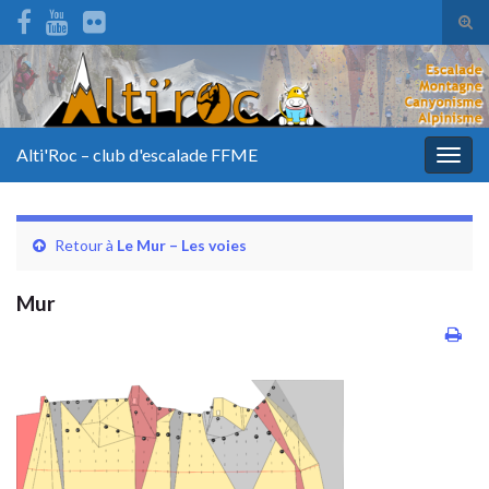
Tog
sear
for
Alti'Roc – club d'escalade FFME
Togg
navig
Retour à
Le Mur – Les voies
Mur