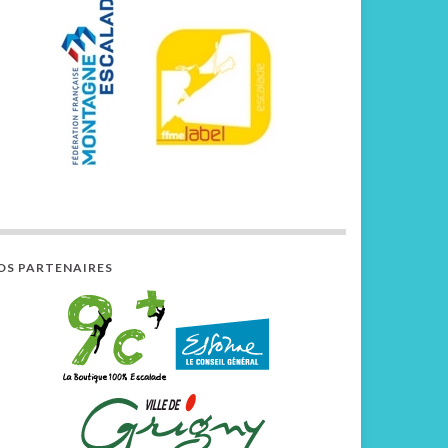
OS PARTENAIRES