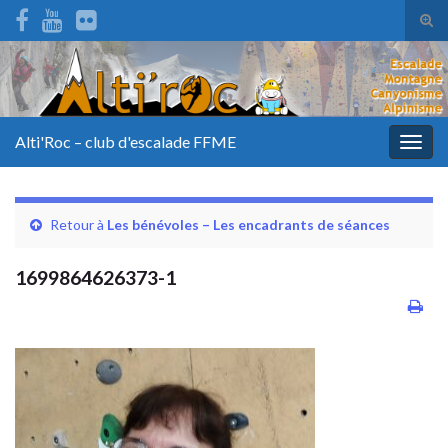
Tog
sear
for
Alti'Roc – club d'escalade FFME
Togg
navig
Retour à
Les bénévoles – Les encadrants de séances
1699864626373-1