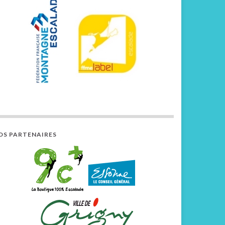
OS PARTENAIRES