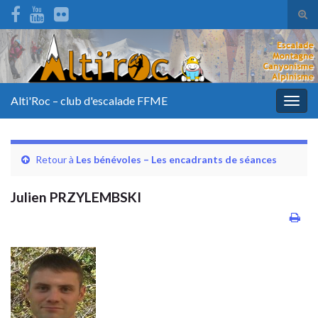
Tog
sear
for
Alti'Roc – club d'escalade FFME
Togg
navig
Retour à
Les bénévoles – Les encadrants de séances
Julien PRZYLEMBSKI