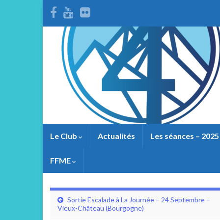
Le Club
Actualités
Les séances – 2025
FFME
Sortie Escalade à La Journée – 24 Septembre –
Vieux-Château (Bourgogne)