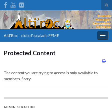
Tog
sear
for
Alti'Roc – club d'escalade FFME
Togg
navig
Protected Content
The content you are trying to access is only available to
members. Sorry.
ADMINISTRATION