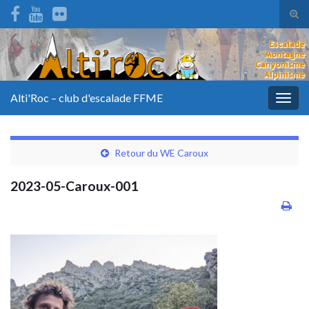
Tog
sear
for
Alti'Roc – club d'escalade FFME
Togg
navig
Retour du WE Caroux
2023-05-Caroux-001