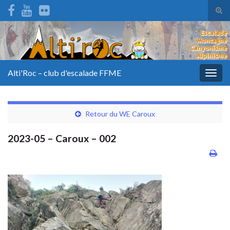
Tog
sear
for
Alti'Roc – club d'escalade FFME
Togg
navig
Retour du WE Caroux
2023-05 – Caroux – 002