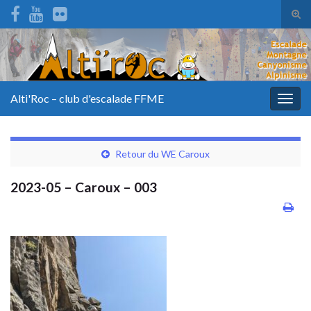
Tog
sear
for
Alti'Roc – club d'escalade FFME
Togg
navig
Retour du WE Caroux
2023-05 – Caroux – 003