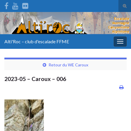
Tog
sear
for
Alti'Roc – club d'escalade FFME
Togg
navig
Retour du WE Caroux
2023-05 – Caroux – 006