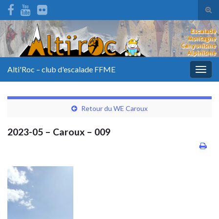
Tog
sear
for
Alti'Roc – club d'escalade FFME
Togg
navig
Retour du WE Caroux
2023-05 – Caroux – 009