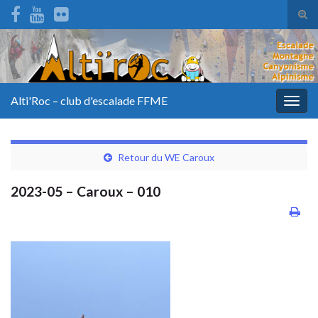
Tog
sear
for
Alti'Roc – club d'escalade FFME
Togg
navig
Retour du WE Caroux
2023-05 – Caroux – 010