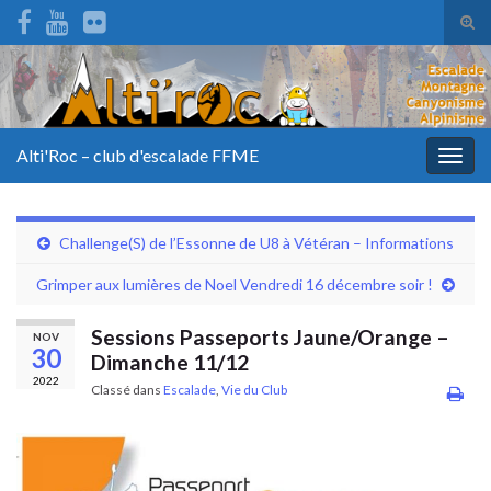
Tog
sear
for
Alti'Roc – club d'escalade FFME
Togg
navig
Challenge(S) de l’Essonne de U8 à Vétéran – Informations
Grimper aux lumières de Noel Vendredi 16 décembre soir !
Sessions Passeports Jaune/Orange –
NOV
30
Dimanche 11/12
2022
Classé dans
Escalade
,
Vie du Club