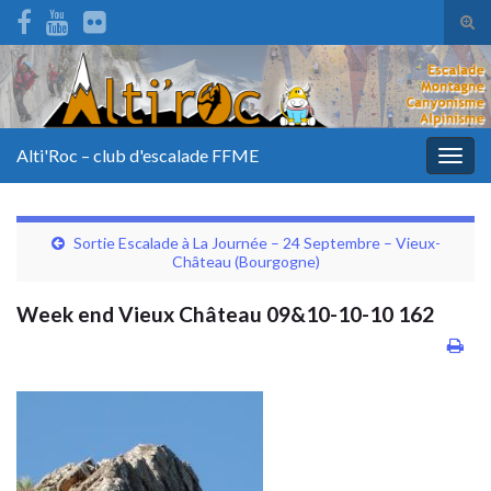
Tog
sear
for
Alti'Roc – club d'escalade FFME
Togg
navig
Sortie Escalade à La Journée – 24 Septembre – Vieux-
Château (Bourgogne)
Week end Vieux Château 09&10-10-10 162