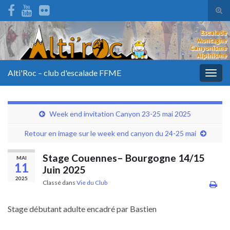
Tog
sear
for
Alti'Roc – club d'escalade FFME
Togg
navig
Week end invitation Canyon 23-25 mai 2025
Retour en image sur le week end canyon du 24-25 mai
Stage Couennes– Bourgogne 14/15
MAI
11
Juin 2025
2025
Classé dans
Vie du Club
Stage débutant adulte encadré par Bastien