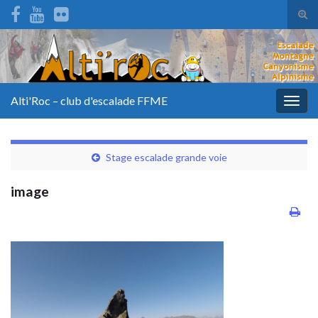
Tog
sear
for
Alti'Roc – club d'escalade FFME
Togg
navig
Stage escalade grande voie
image