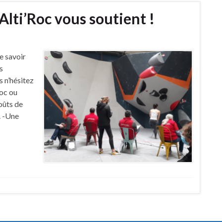
lti’Roc vous soutient !
e savoir
s
s n’hésitez
loc ou
coûts de
. -Une