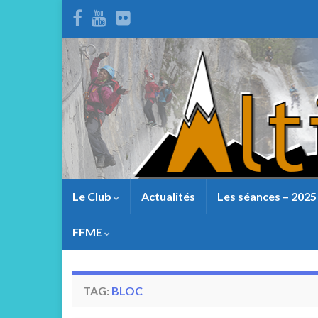
Le Club
Actualités
Les séances – 2025
FFME
TAG:
BLOC