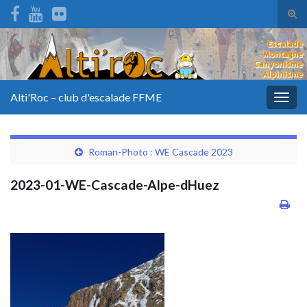
Tog
sear
for
Alti'Roc – club d'escalade FFME
Togg
navig
Roman-Photo : WE Cascade 2023
2023-01-WE-Cascade-Alpe-dHuez