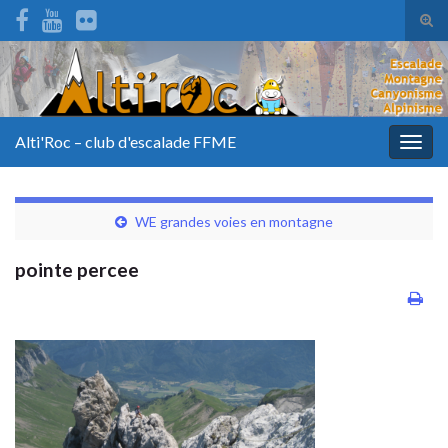
Tog
sear
for
Alti'Roc – club d'escalade FFME
Togg
navig
WE grandes voies en montagne
pointe percee