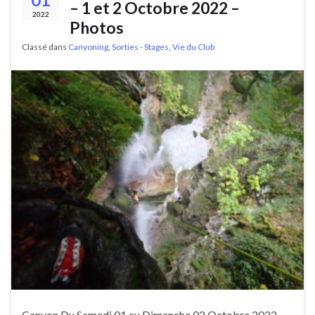
– 1 et 2 Octobre 2022 –
2022
Photos
Classé dans
Canyoning
,
Sorties - Stages
,
Vie du Club
Canyon Du Samedi 01 au Dimanche 02 Octobre 2022