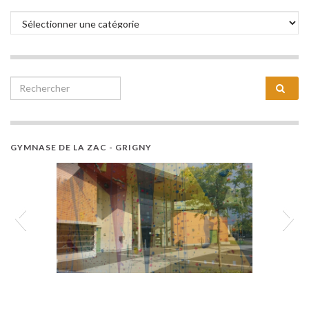
GYMNASE DE LA ZAC - GRIGNY
Gymnase-de-la-Zac-Grigny-Altiroc-Escalade-
01