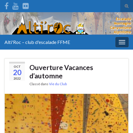
Tog
sear
for
Alti'Roc – club d'escalade FFME
Togg
navig
Ouverture Vacances
OCT
20
d’automne
2022
Classé dans
Vie du Club