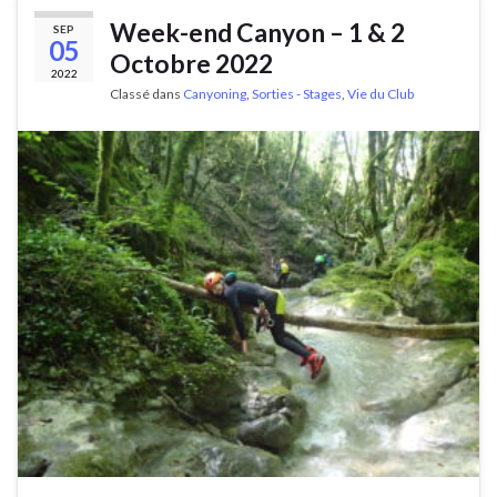
Week-end Canyon – 1 & 2
SEP
05
Octobre 2022
2022
Classé dans
Canyoning
,
Sorties - Stages
,
Vie du Club