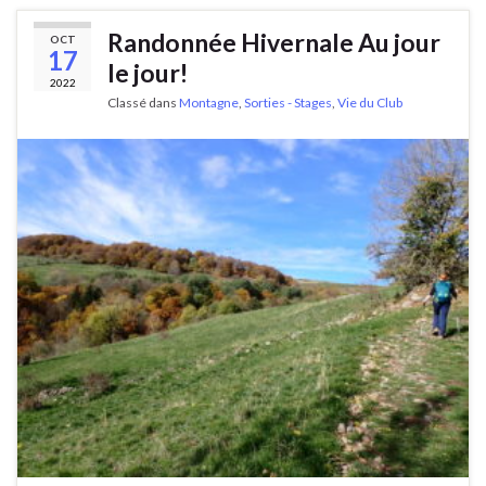
Randonnée Hivernale Au jour
OCT
17
le jour!
2022
Classé dans
Montagne
,
Sorties - Stages
,
Vie du Club