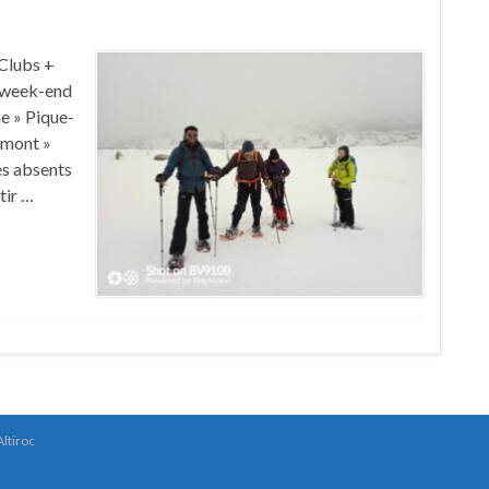
Clubs +
l week-end
e » Pique-
ermont »
és absents
tir …
Altiroc