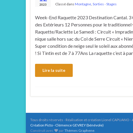
Classé dans
Montagne
,
Sorties - Stages
2023
Week-End Raquette 2023 Destination Cantal. 3 
des Extérieurs 12 Personnes pour le traditionne
Raquette/Raclette Le Samedi : Circuit « Impradin
nique salle hors sac du Col de Serre Circuit « Ni
Super condition de neige seul le soleil aux abonn
! Si Tintin est de 7 à 77Ans La raquette c’est à par
Lire la suite
Tous droits réservés - Réalisation et création Lionel CAPUANO - 
Création Picto - Clémence GEVREY (bénévole)
Construit avec
par
Thèmes Graphene
.