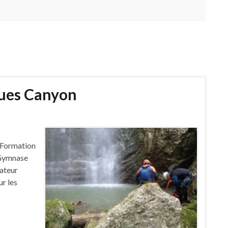
ues Canyon
 Formation
 Gymnase
iateur
ur les