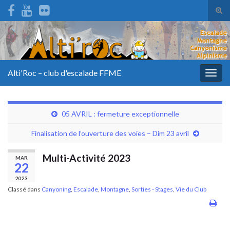
Tog
sear
for
Alti'Roc – club d'escalade FFME
Togg
navig
05 AVRIL : fermeture exceptionnelle
Finalisation de l’ouverture des voies – Dim 23 avril
Multi-Activité 2023
MAR
22
2023
Classé dans
Canyoning
,
Escalade
,
Montagne
,
Sorties - Stages
,
Vie du Club