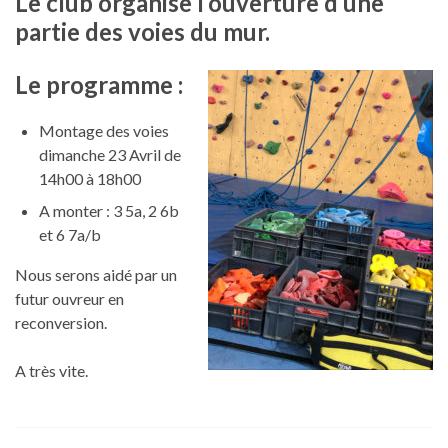
Le club organise l’ouverture d’une
partie des voies du mur.
Le programme :
Montage des voies
dimanche 23 Avril de
14h00 à 18h00
A monter : 3 5a, 2 6b
et 6 7a/b
Nous serons aidé par un
futur ouvreur en
reconversion.
A très vite.