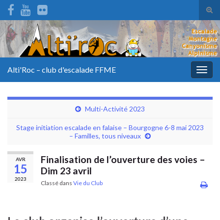
Tog
sear
for
Alti'Roc – club d'escalade FFME
Togg
navig
Multi-Activité 2023
Stage initiation escalade en falaise – Bourgogne 6-8 mai 2023
– Familles, tous niveaux
Finalisation de l’ouverture des voies –
AVR
15
Dim 23 avril
2023
Classé dans
Vie du Club