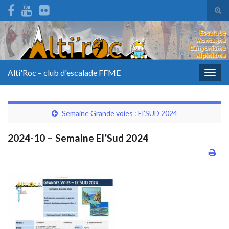
Tog
sear
for
Alti'Roc – club d'escalade FFME
Togg
navig
Semaine Grande voies : El’SUD 2024
2024-10 – Semaine El’Sud 2024