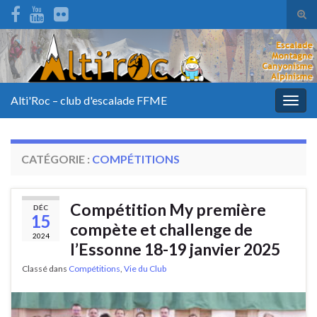
Tog
sear
for
Alti'Roc – club d'escalade FFME
Togg
navig
CATÉGORIE :
COMPÉTITIONS
Compétition My première
DÉC
15
compète et challenge de
2024
l’Essonne 18-19 janvier 2025
Classé dans
Compétitions
,
Vie du Club