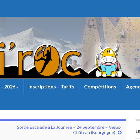
 – 2026
Inscriptions – Tarifs
Compétitions
Agend
Sortie Escalade à La Journée – 24 Septembre – Vieux-
L
Château (Bourgogne)